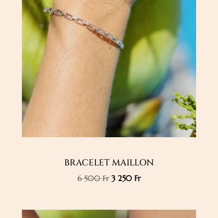
BRACELET MAILLON
Le
Le
6 500
Fr
3 250
Fr
prix
prix
initial
actuel
était :
est :