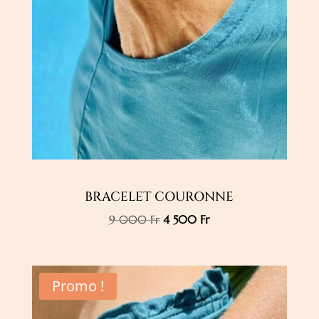
BRACELET COURONNE
Le
Le
9 000
Fr
4 500
Fr
prix
prix
initial
actuel
était :
est :
Promo !
9
4
000 Fr.
500 Fr.