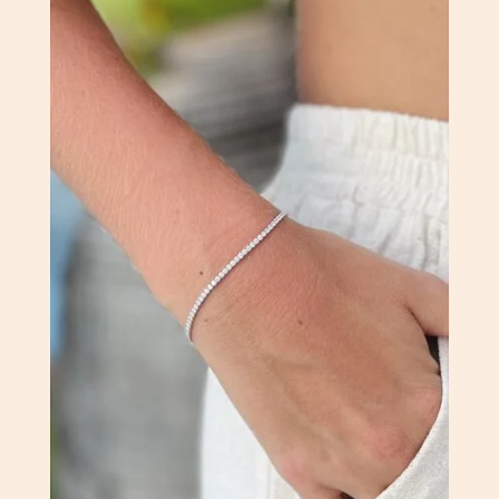
6
3
500 Fr.
250 Fr.